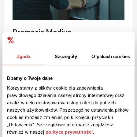
Promocje Modivo
Dodatkowym atutem sklepu internetowego
Modivo, są liczne akcje promocyjne i rabaty,
Zgoda
Szczegóły
O plikach cookies
które sprawiają, że będziesz miał możliwość
zakupu markowych ubrań i dodatków w
atrakcyjnych cenach. Chcesz być na bieżąco
Dbamy o Twoje dane
z trwającymi promocjami? Zaglądaj
Korzystamy z plików cookie dla zapewnienia
regularnie do serwisu rabatio.com i trzymaj
prawidłowego działania naszej strony internetowej oraz
rękę na pulsie. W ten sposób nie przegapisz
analiz w celu dostosowania usług i ofert do potrzeb
żadnej zakupowej okazji!
naszych użytkowników. Poszczególne ustawienia plików
cookies możesz zmieniać po kliknięciu przycisku
Sprawdź aktualnie dostępne kupony
„Ustawienia”. Szczegółowe informacje znajdziesz
promocyjne w Modivo:
również w naszej
polityce prywatności
.