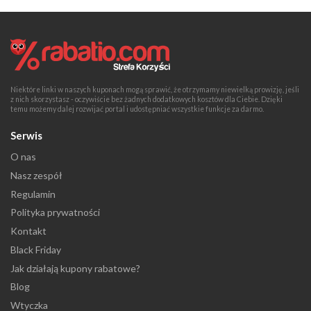
Niektóre linki w naszych kuponach mogą sprawić, że otrzymamy niewielką prowizję, jeśli
z nich skorzystasz - oczywiście bez żadnych dodatkowych kosztów dla Ciebie. Dzięki
temu możemy dalej rozwijać portal i udostępniać wszystkie funkcje za darmo.
Serwis
O nas
Nasz zespół
Regulamin
Polityka prywatności
Kontakt
Black Friday
Jak działają kupony rabatowe?
Blog
Wtyczka