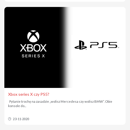
Xbox series X czy PS5?
Pytanie trochę na zasadzie „wolisz Mercedesa czy wolisz BMW”. Obie
konsole do...
23-11-2020