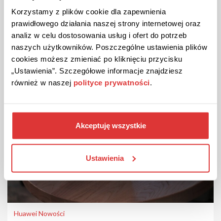
Jaki dron kupić?
Korzystamy z plików cookie dla zapewnienia
Zastosowanie dronów w dzisiejszym świecie jest ogromne. Używane są
prawidłowego działania naszej strony internetowej oraz
zarówno do...
analiz w celu dostosowania usług i ofert do potrzeb
naszych użytkowników. Poszczególne ustawienia plików
31-08-2021
cookies możesz zmieniać po kliknięciu przycisku
„Ustawienia”. Szczegółowe informacje znajdziesz
również w naszej
polityce prywatności
.
Akceptuję wszystkie
Ustawienia
Huawei Nowości